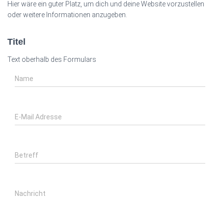
n
Hier wäre ein guter Platz, um dich und deine Website vorzustellen
n
oder weitere Informationen anzugeben.
a
c
Titel
h
:
Text oberhalb des Formulars
Name
E-Mail Adresse
Betreff
Nachricht