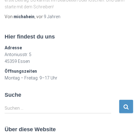
erste Beitrag. Du kannst ihn bearbeiten oder löschen. Und dann
starte mit dem Schreiben!
Von
michahein
, vor
9 Jahren
Hier findest du uns
Adresse
Antoniusstr. 5
45359 Essen
Öffnungszeiten
Montag – Freitag: 9–17 Uhr
Suche
S
Suchen …
u
c
h
Über diese Website
e