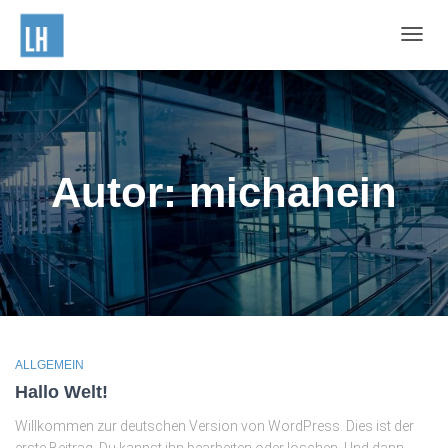
NAVIG
UMSC
Autor:
michahein
ALLGEMEIN
Hallo Welt!
Willkommen zur deutschen Version von WordPress. Dies ist der